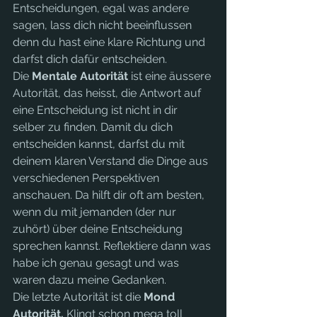
Entscheidungen, egal was andere 
sagen, lass dich nicht beeinflussen 
denn du hast eine klare Richtung und 
darfst dich dafür entscheiden.
Die 
Mentale Autorität 
ist eine äussere 
Autorität, das heisst, die Antwort auf 
eine Entscheidung ist nicht in dir 
selber zu finden. Damit du dich 
entscheiden kannst, darfst du mit 
deinem klaren Verstand die Dinge aus 
verschiedenen Perspektiven 
anschauen. Da hilft dir oft am besten, 
wenn du mit jemanden (der nur 
zuhört) über deine Entscheidung 
sprechen kannst. Reflektiere dann was 
habe ich genau gesagt und was 
waren dazu meine Gedanken.
Die letzte Autorität ist die 
Mond 
Autorität.
 Klingt schon mega toll 