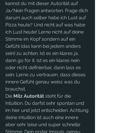
kannst du mit dieser Autorität auf 
Ja/Nein Fragen antworten. Frage dich 
darum auch selber habe ich Lust auf 
Pizza heute? Und nicht auf was habe 
ich Lust heute! Lerne nicht auf deine 
Stimme im Kopf sondern auf ein 
Gefühl (das kann bei jedem anders 
sein) zu achten. Ist es ein klares ja, 
dann go for it. Ist es ein klares nein 
oder nicht definierbar, dann lass es 
sein. Lerne zu vertrauen, dass dieses 
innere Gefühl genau weiss was du 
brauchst. 
Die 
Milz Autorität 
steht für die 
Intuition. Du darfst sehr spontan und 
im hier und jetzt entscheiden. Achtung 
deine Intuition ist auch eine innere 
aber sehr leise und super schnelle 
Stimme. Dein erster Impuls, genau 