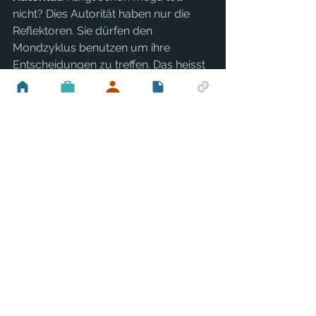
nicht? Dies Autorität haben nur die 
Reflektoren. Sie dürfen den 
Mondzyklus benutzen um ihre 
Entscheidungen zu treffen. Das heisst 
du darfst die 30 Tage nutzen um 
jeden Tag in die Entscheidung 
einzufühlen und dir Gedanken 
machen. Entscheide nach dem 
beendeten Zyklus und du wirst zu der 
richtigen Entscheidung gelangen.
Bitte beachte, wie schon gesagt, dass 
dies evtl. nur eine deiner 
Entscheidungsmöglichkeiten ist. Jede 
Autorität hat ihre Vor- und Nachteile. 
Vergleiche sie nicht und lerne deine 
zu schätzen, denn sie wird dich immer 
auf den richtigen Weg führen.
Das wichtigste bei allen Autoritäten 