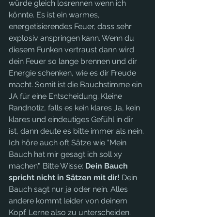
würde gleich losrennen wenn ich 
könnte. Es ist ein warmes, 
energetisierendes Feuer, dass sehr 
explosiv anspringen kann. Wenn du 
diesem Funken vertraust dann wird 
dein Feuer so lange brennen und dir 
Energie schenken, wie es dir Freude 
macht. Somit ist die Bauchstimme ein 
JA für eine Entscheidung. Kleine 
Randnotiz, falls es kein klares Ja, kein 
klares und eindeutiges Gefühl in dir 
ist, dann deute es bitte immer als nein. 
Ich höre auch oft Sätze wie "Mein 
Bauch hat mir gesagt ich soll xy 
machen". Bitte Wisse: 
Dein Bauch 
spricht nicht in Sätzen mit dir!
 Dein 
Bauch sagt nur ja oder nein. Alles 
andere kommt leider von deinem 
Kopf. Lerne also zu unterscheiden.