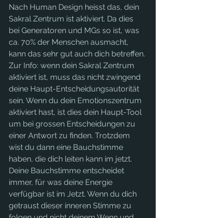
Nach Human Design heisst das, dein 
Sakral Zentrum ist aktiviert. Da dies 
bei Generatoren und MGs so ist, was 
ca. 70% der Menschen ausmacht, 
kann das sehr gut auch dich betreffen. 
Zur Info: wenn dein Sakral Zentrum 
aktiviert ist, muss das nicht zwingend 
deine Haupt-Entscheidungsautorität 
sein. Wenn du dein Emotionszentrum 
aktiviert hast, ist dies dein Haupt-Tool 
um bei grossen Entscheidungen zu 
einer Antwort zu finden. Trotzdem 
wist du dann eine Bauchstimme 
haben, die dich leiten kann im jetzt. 
Deine Bauchstimme entscheidet 
immer, für was deine Energie 
verfügbar ist im Jetzt. Wenn du dich 
getraust dieser inneren Stimme zu 
folgen und nicht deinem Wenn und 