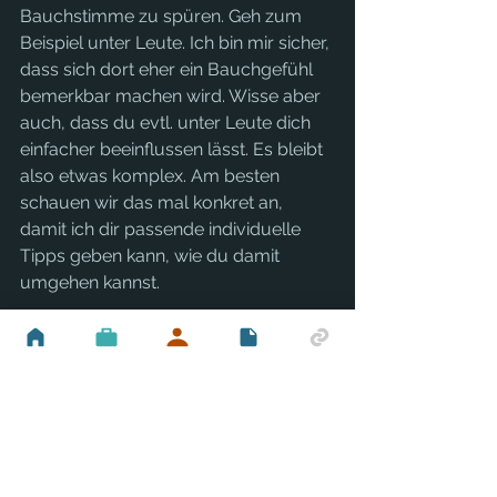
Bauchstimme zu spüren. Geh zum 
Beispiel unter Leute. Ich bin mir sicher, 
dass sich dort eher ein Bauchgefühl 
bemerkbar machen wird. Wisse aber 
auch, dass du evtl. unter Leute dich 
einfacher beeinflussen lässt. Es bleibt 
also etwas komplex. Am besten 
schauen wir das mal konkret an, 
damit ich dir passende individuelle 
Tipps geben kann, wie du damit 
umgehen kannst.
Somit ist zum Mysterium 
Bauchstimme zu sagen: ja es ist eine 
sehr wertvolle Stimme in dir. Es gibt 
aber noch eine sehr viel  dominantere 
Stimme in dir, die in deinem Kopf und 
die will immer reinquatschen. Wenn 
du in einem inneren Dialog mir dir bist 