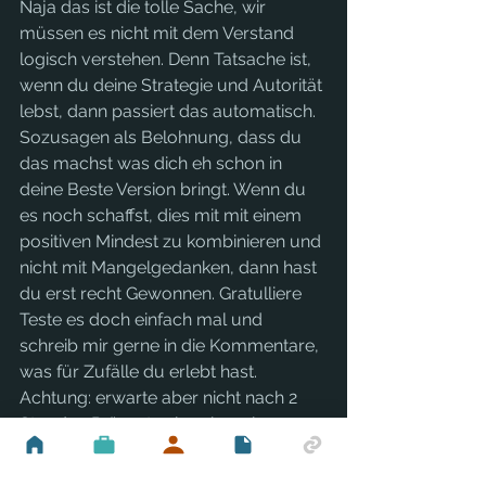
Naja das ist die tolle Sache, wir 
müssen es nicht mit dem Verstand 
logisch verstehen. Denn Tatsache ist, 
wenn du deine Strategie und Autorität 
lebst, dann passiert das automatisch. 
Sozusagen als Belohnung, dass du 
das machst was dich eh schon in 
deine Beste Version bringt. Wenn du 
es noch schaffst, dies mit mit einem 
positiven Mindest zu kombinieren und 
nicht mit Mangelgedanken, dann hast 
du erst recht Gewonnen. Gratulliere
Teste es doch einfach mal und 
schreib mir gerne in die Kommentare, 
was für Zufälle du erlebt hast. 
Achtung: erwarte aber nicht nach 2 
Stunden Präsent sein schon riesen 
Zufälle. Vor allem es braucht schon 
etwas Übung, denn oft fallen wir ganz 