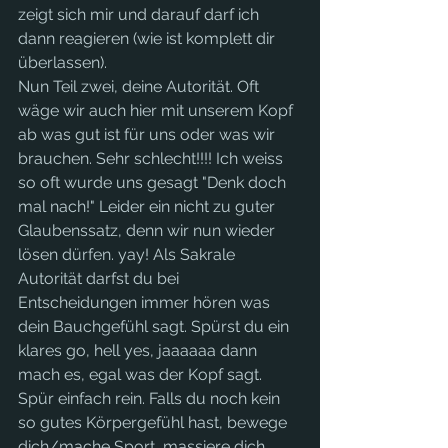
zeigt sich mir und darauf darf ich 
dann reagieren (wie ist komplett dir 
überlassen).
Nun Teil zwei, deine Autorität. Oft 
wäge wir auch hier mit unserem Kopf 
ab was gut ist für uns oder was wir 
brauchen. Sehr schlecht!!!! Ich weiss 
so oft wurde uns gesagt "Denk doch 
mal nach!" Leider ein nicht zu guter 
Glaubenssatz, denn wir nun wieder 
lösen dürfen. yay! Als Sakrale 
Autorität darfst du bei 
Entscheidungen immer hören was 
dein Bauchgefühl sagt. Spürst du ein 
klares go, hell yes, jaaaaaa dann 
mach es, egal was der Kopf sagt. 
Spür einfach rein. Falls du noch kein 
so gutes Körpergefühl hast, bewege 
dich/mache Sport, massiere dich 