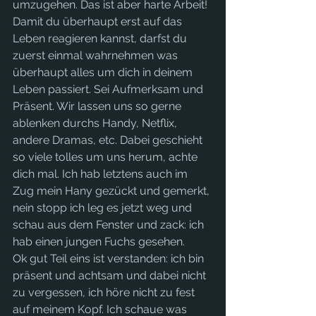
umzugehen. Das ist aber harte Arbeit! 
Damit du überhaupt erst auf das 
Leben reagieren kannst, darfst du 
zuerst einmal wahrnehmen was 
überhaupt alles um dich in deinem 
Leben passiert. Sei Aufmerksam und 
Präsent. Wir lassen uns so gerne 
ablenken durchs Handy, Netflix, 
andere Dramas, etc. Dabei geschieht 
so viele tolles um uns herum, achte 
dich mal. Ich hab letztens auch im 
Zug mein Hany gezückt und gemerkt, 
nein stopp ich leg es jetzt weg und 
schau aus dem Fenster und zack: ich 
hab einen jungen Fuchs gesehen. 
Ok gut Teil eins ist verstanden: ich bin 
präsent und achtsam und dabei nicht 
zu vergessen, ich höre nicht zu fest 
auf meinem Kopf. Ich schaue was 